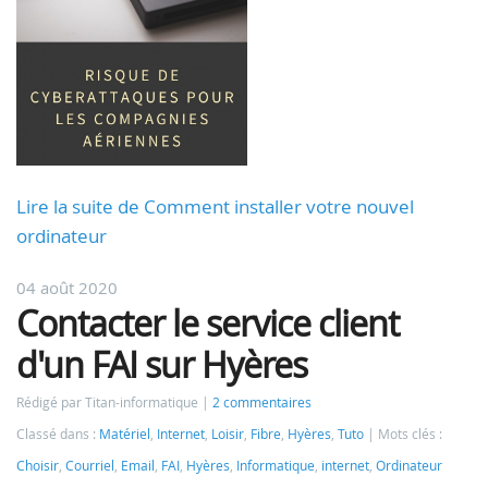
Lire la suite de Comment installer votre nouvel
ordinateur
04 août 2020
Contacter le service client
d'un FAI sur Hyères
Rédigé par Titan-informatique
2 commentaires
Classé dans :
Matériel
,
Internet
,
Loisir
,
Fibre
,
Hyères
,
Tuto
Mots clés :
Choisir
,
Courriel
,
Email
,
FAI
,
Hyères
,
Informatique
,
internet
,
Ordinateur