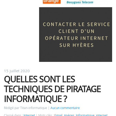
15 juillet 2020
QUELLES SONT LES
TECHNIQUES DE PIRATAGE
INFORMATIQUE ?
Rédigé par Titan-informatique
Aucun commentaire
Classé dans :
Internet
Mots clés :
Email
,
Hyères
,
Informatique
,
internet