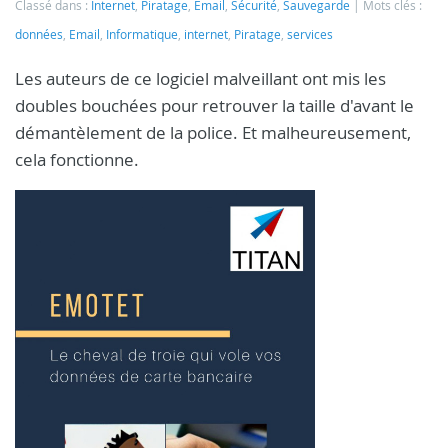
Classé dans :
Internet
,
Piratage
,
Email
,
Sécurité
,
Sauvegarde
Mots clés :
données
,
Email
,
Informatique
,
internet
,
Piratage
,
services
Les auteurs de ce logiciel malveillant ont mis les
doubles bouchées pour retrouver la taille d'avant le
démantèlement de la police. Et malheureusement,
cela fonctionne.