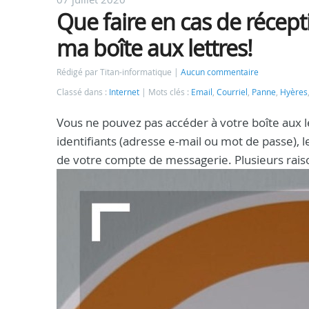
Que faire en cas de récept
ma boîte aux lettres!
Rédigé par Titan-informatique
Aucun commentaire
Classé dans :
Internet
Mots clés :
Email
,
Courriel
,
Panne
,
Hyères
Vous ne pouvez pas accéder à votre boîte aux l
identifiants (adresse e-mail ou mot de passe),
de votre compte de messagerie. Plusieurs rai