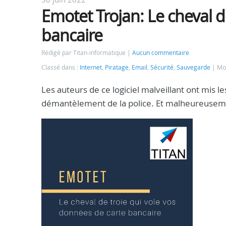
Emotet Trojan: Le cheval d
bancaire
Rédigé par Titan-informatique
Aucun commentaire
Classé dans :
Internet
,
Piratage
,
Email
,
Sécurité
,
Sauvegarde
Mot
Les auteurs de ce logiciel malveillant ont mis l
démantèlement de la police. Et malheureuseme