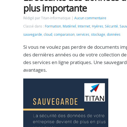
plus importante
Rédigé par Titan-informatique
Aucun commentaire
Classé dans :
Formation
,
Matériel
,
Internet
,
Hyères
,
Sécurité
,
Sau
sauvegarde
,
cloud
,
comparaison
,
services
,
stockage
,
données
Si vous ne voulez pas perdre de documents imp
des dernières années ou de votre collection de
des services en ligne pratiques. Une sauvegard
avantages.