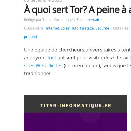
05 décembre 2020
À quoi sert Tor? A peine à 
Rédigé par Titan-informatique
6 commentaires
Classé dans :
Internet
,
Loisir
,
Tuto
,
Piratage
,
Sécurité
Mots clés :
profond
Une équipe de chercheurs universitaires a tent
anonyme
Tor
l'utilisent pour visiter des sites 
sites Web illicites
(ceux en .onion), tandis que l
traditionnel.