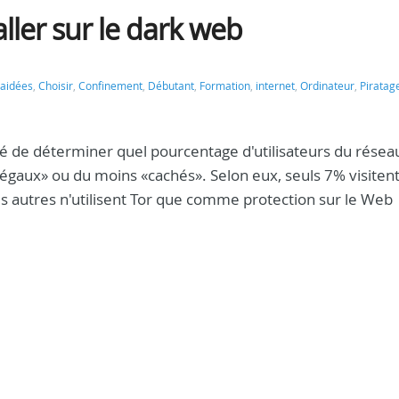
aller sur le dark web
aidées
,
Choisir
,
Confinement
,
Débutant
,
Formation
,
internet
,
Ordinateur
,
Piratag
é de déterminer quel pourcentage d'utilisateurs du résea
«illégaux» ou du moins «cachés». Selon eux, seuls 7% visiten
es autres n'utilisent Tor que comme protection sur le Web