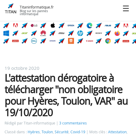
Titaninformatique.fr
Blog sur les pannes
informatique
19 octobre 2020
L'attestation dérogatoire à
télécharger "non obligatoire
pour Hyères, Toulon, VAR" au
19/10/2020
Rédigé par Titan-informatique
3 commentaires
Classé dans :
Hyères
,
Toulon
,
Sécurité
,
Covid-19
Mots clés :
Attestation
,