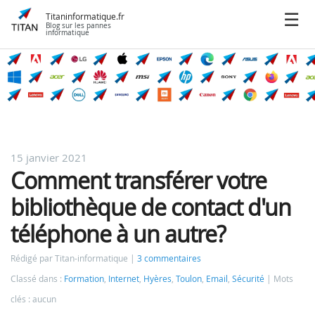
Titaninformatique.fr
Blog sur les pannes
informatique
15 janvier 2021
Comment transférer votre
bibliothèque de contact d'un
téléphone à un autre?
Rédigé par Titan-informatique
3 commentaires
Classé dans :
Formation
,
Internet
,
Hyères
,
Toulon
,
Email
,
Sécurité
Mots
clés : aucun