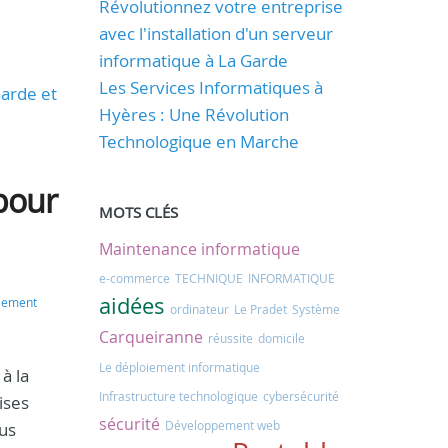
Révolutionnez votre entreprise
avec l'installation d'un serveur
informatique à La Garde
Les Services Informatiques à
Garde et
Hyères : Une Révolution
Technologique en Marche
pour
MOTS CLÉS
Maintenance informatique
e-commerce
TECHNIQUE
INFORMATIQUE
aidées
oiement
ordinateur
Le Pradet
Système
Carqueiranne
réussite
domicile
Le déploiement informatique
à la
Infrastructure technologique
cybersécurité
ises
sécurité
Développement web
ous