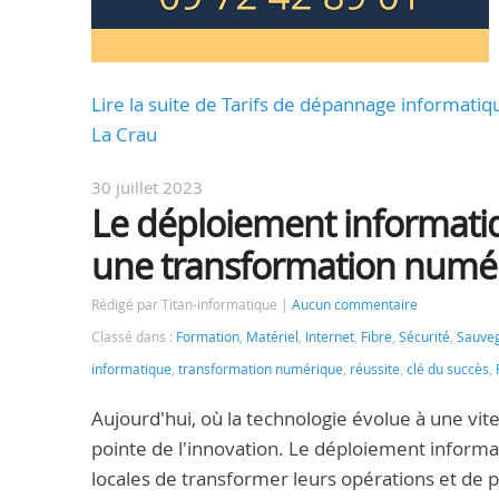
Lire la suite de Tarifs de dépannage informatiq
La Crau
30 juillet 2023
Le déploiement informatiq
une transformation numér
Rédigé par Titan-informatique
Aucun commentaire
Classé dans :
Formation
,
Matériel
,
Internet
,
Fibre
,
Sécurité
,
Sauve
informatique
,
transformation numérique
,
réussite
,
clé du succès
,
Aujourd'hui, où la technologie évolue à une vites
pointe de l'innovation. Le déploiement informa
locales de transformer leurs opérations et de 