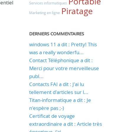
Portable
entiel
Services informatiques
Piratage
Marketing en ligne
DERNIERS COMMENTAIRES
windows 11 a dit : Pretty! This
was a really wonderfu...
Contact Téléphonique a dit :
Merci pour votre merveilleuse
publ...
Contacts FAI a dit : J'ai lu
tellement d'articles sur l...
Titan-informatique a dit : Je
n'espère pas ;-)
Certificat de voyage
extraordinaire a dit : Article très
énergique, j'ai...