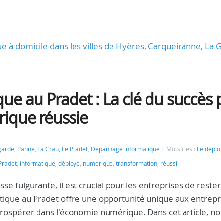
ue à domicile dans les villes de Hyères, Carqueiranne, La 
ue au Pradet : La clé du succès 
ique réussie
garde
,
Panne
,
La Crau, Le Pradet
,
Dépannage informatique
Mots clés :
Le dépl
Pradet
,
informatique
,
déployé
,
numérique
,
transformation
,
réussi
se fulgurante, il est crucial pour les entreprises de rester 
tique au Pradet offre une opportunité unique aux entrepr
prospérer dans l'économie numérique. Dans cet article, n