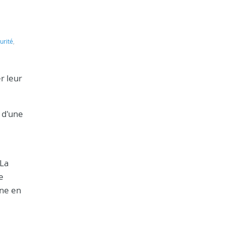
urité
,
r leur
 d'une
 La
e
gne en