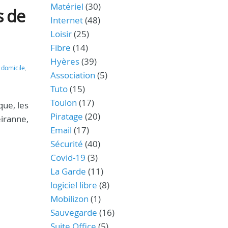
Matériel
(30)
s de
Internet
(48)
Loisir
(25)
Fibre
(14)
Hyères
(39)
,
domicile
,
Association
(5)
Tuto
(15)
Toulon
(17)
que, les
Piratage
(20)
eiranne,
Email
(17)
Sécurité
(40)
Covid-19
(3)
La Garde
(11)
logiciel libre
(8)
Mobilizon
(1)
Sauvegarde
(16)
Suite Office
(5)