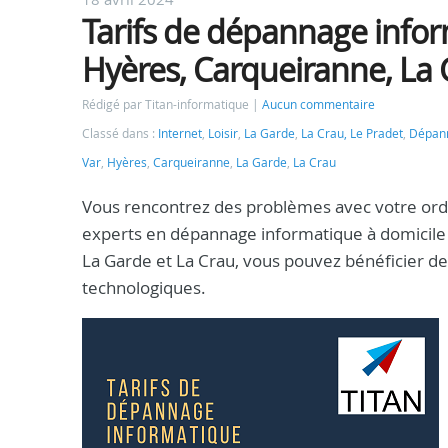
Tarifs de dépannage inform
Hyères, Carqueiranne, La 
Rédigé par Titan-informatique
Aucun commentaire
Classé dans :
Internet
,
Loisir
,
La Garde
,
La Crau, Le Pradet
,
Dépann
Var
,
Hyères
,
Carqueiranne
,
La Garde
,
La Crau
Vous rencontrez des problèmes avec votre ordi
experts en dépannage informatique à domicile s
La Garde et La Crau, vous pouvez bénéficier de
technologiques.