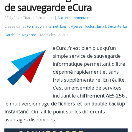
de sauvegarde eCura
Rédigé par Titan-informatique
Aucun commentaire
Classé dans :
Formation
,
Internet
,
Loisir
,
Hyères
,
Toulon
,
Email
,
Sécurité
,
La
Garde
,
Sauvegarde
Mots clés : aucun
eCura.fr est bien plus qu'un
simple service de sauvegarde
informatique permettant d'être
dépanné rapidement et sans
frais supplémentaire. En réalité,
c'est un ensemble de services
incluant le c
hiffrement
AES-256
,
le multiversionnage
de fichiers et un double backup
instantané
. On fait le point sur les différents
avantages disponibles.