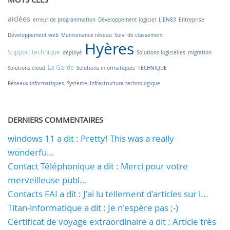
aidées
erreur de programmation
Développement logiciel
LIEN83
Entreprise
Développement web
Maintenance réseau
Suivi de classement
Hyères
Support technique
déployé
Solutions logicielles
migration
La Garde
Solutions cloud
Solutions informatiques
TECHNIQUE
Réseaux informatiques
Système
Infrastructure technologique
DERNIERS COMMENTAIRES
windows 11 a dit : Pretty! This was a really
wonderfu...
Contact Téléphonique a dit : Merci pour votre
merveilleuse publ...
Contacts FAI a dit : J'ai lu tellement d'articles sur l...
Titan-informatique a dit : Je n'espère pas ;-)
Certificat de voyage extraordinaire a dit : Article très