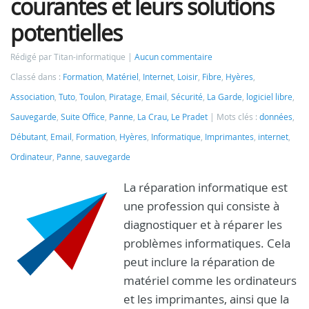
courantes et leurs solutions
potentielles
Rédigé par Titan-informatique
Aucun commentaire
Classé dans :
Formation
,
Matériel
,
Internet
,
Loisir
,
Fibre
,
Hyères
,
Association
,
Tuto
,
Toulon
,
Piratage
,
Email
,
Sécurité
,
La Garde
,
logiciel libre
,
Sauvegarde
,
Suite Office
,
Panne
,
La Crau, Le Pradet
Mots clés :
données
,
Débutant
,
Email
,
Formation
,
Hyères
,
Informatique
,
Imprimantes
,
internet
,
Ordinateur
,
Panne
,
sauvegarde
La réparation informatique est
une profession qui consiste à
diagnostiquer et à réparer les
problèmes informatiques. Cela
peut inclure la réparation de
matériel comme les ordinateurs
et les imprimantes, ainsi que la