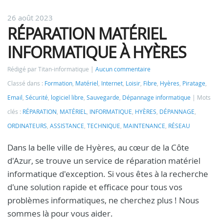
26 août 2023
RÉPARATION MATÉRIEL
INFORMATIQUE À HYÈRES
Rédigé par Titan-informatique
Aucun commentaire
Classé dans :
Formation
,
Matériel
,
Internet
,
Loisir
,
Fibre
,
Hyères
,
Piratage
,
Email
,
Sécurité
,
logiciel libre
,
Sauvegarde
,
Dépannage informatique
Mots
clés :
RÉPARATION
,
MATÉRIEL
,
INFORMATIQUE
,
HYÈRES
,
DÉPANNAGE
,
ORDINATEURS
,
ASSISTANCE
,
TECHNIQUE
,
MAINTENANCE
,
RÉSEAU
Dans la belle ville de Hyères, au cœur de la Côte
d'Azur, se trouve un service de réparation matériel
informatique d'exception. Si vous êtes à la recherche
d'une solution rapide et efficace pour tous vos
problèmes informatiques, ne cherchez plus ! Nous
sommes là pour vous aider.