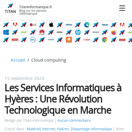
Titaninformatique.fr
Blog sur les pannes
informatique
Accueil
Cloud computing
15 septembre 2023
Les Services Informatiques à
Hyères : Une Révolution
Technologique en Marche
Rédigé par Titan-informatique
Aucun commentaire
Classé dans :
Matériel
,
Internet
,
Hyères
,
Dépannage informatique
Mots