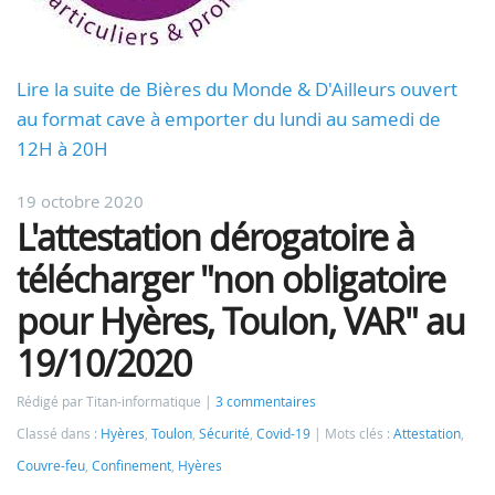
Lire la suite de Bières du Monde & D'Ailleurs ouvert
au format cave à emporter du lundi au samedi de
12H à 20H
19 octobre 2020
L'attestation dérogatoire à
télécharger "non obligatoire
pour Hyères, Toulon, VAR" au
19/10/2020
Rédigé par Titan-informatique
3 commentaires
Classé dans :
Hyères
,
Toulon
,
Sécurité
,
Covid-19
Mots clés :
Attestation
,
Couvre-feu
,
Confinement
,
Hyères