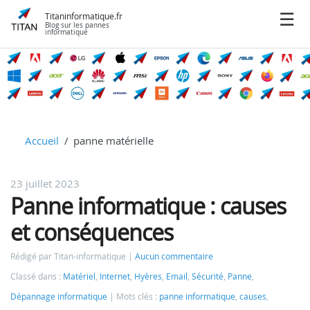
Titaninformatique.fr
Blog sur les pannes
informatique
Accueil
panne matérielle
23 juillet 2023
Panne informatique : causes
et conséquences
Rédigé par Titan-informatique
Aucun commentaire
Classé dans :
Matériel
,
Internet
,
Hyères
,
Email
,
Sécurité
,
Panne
,
Dépannage informatique
Mots clés :
panne informatique
,
causes
,