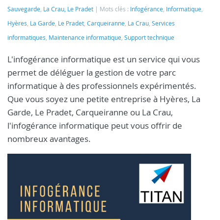
Sauvegarde
,
La Crau, Le Pradet
Mots clés :
Infogérance
,
Informatique
,
Hyères
,
La Garde
,
Le Pradet
,
Carqueiranne
,
La Crau
,
Services
informatiques
,
Maintenance informatique
,
Support technique
L'infogérance informatique est un service qui vous
permet de déléguer la gestion de votre parc
informatique à des professionnels expérimentés.
Que vous soyez une petite entreprise à Hyères, La
Garde, Le Pradet, Carqueiranne ou La Crau,
l'infogérance informatique peut vous offrir de
nombreux avantages.