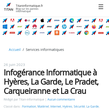
Titaninformatique.fr
Blog sur les pannes
informatique
Accueil
Services informatiques
26 juin 2023
Infogérance Informatique à
Hyères, La Garde, Le Pradet,
Carqueiranne et La Crau
Rédigé par Titan-informatique
Aucun commentaire
Classé dans :
Formation
,
Matériel
,
Internet
,
Hyères
,
Sécurité
,
La Garde
,