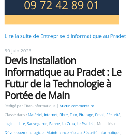
Lire la suite de Entreprise d'informatique au Pradet
30 juin 2023
Devis Installation
Informatique au Pradet : Le
Futur de la Technologie à
Portée de Main
Rédigé par Titan-informatique
Aucun commentaire
Classé dans :
Matériel
,
Internet
,
Fibre
,
Tuto
,
Piratage
,
Email
,
Sécurité
,
logiciel libre
,
Sauvegarde
,
Panne
,
La Crau, Le Pradet
Mots clés :
Développement logiciel
,
Maintenance réseau
,
Sécurité informatique
,