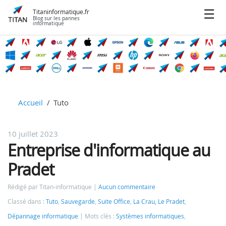
Titaninformatique.fr
Blog sur les pannes
informatique
Accueil
Tuto
10 juillet 2023
Entreprise d'informatique au
Pradet
Rédigé par Titan-informatique
Aucun commentaire
Classé dans :
Tuto
,
Sauvegarde
,
Suite Office
,
La Crau, Le Pradet
,
Dépannage informatique
Mots clés :
Systèmes informatiques
,