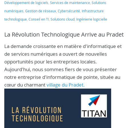
Développement de logiciels
,
Services de maintenance
,
Solutions
numériques
,
Gestion de réseaux
,
Cybersécurité
,
Infrastructure
technologique
,
Conseil en TI
,
Solutions cloud
,
Ingénierie logicielle
La Révolution Technologique Arrive au Pradet
La demande croissante en matière d'informatique et
de services numériques a ouvert de nouvelles
opportunités pour les entreprises locales.
Aujourd'hui, nous sommes fiers de vous présenter
notre entreprise d'informatique de pointe, située au
cœur du charmant
village du Pradet.