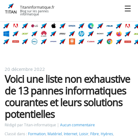
Titaninformatique.fr
Blog sur les pannes
informatique
20 décembre 2022
Voici une liste non exhaustive
de 13 pannes informatiques
courantes et leurs solutions
potentielles
Rédigé par Titan-informatique
Aucun commentaire
Classé dans :
Formation
,
Matériel
,
Internet
,
Loisir
,
Fibre
,
Hyères
,