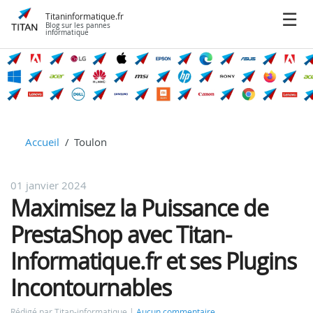
Titaninformatique.fr
Blog sur les pannes
informatique
Accueil
Toulon
01 janvier 2024
Maximisez la Puissance de
PrestaShop avec Titan-
Informatique.fr et ses Plugins
Incontournables
Rédigé par Titan-informatique
Aucun commentaire