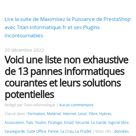
Lire la suite de Maximisez la Puissance de PrestaShop
avec Titan-Informatique.fr et ses Plugins
Incontournables
20 décembre 2022
Voici une liste non exhaustive
de 13 pannes informatiques
courantes et leurs solutions
potentielles
Rédigé par Titan-informatique
Aucun commentaire
Classé dans :
Formation
,
Matériel
,
Internet
,
Loisir
,
Fibre
,
Hyères
,
Association
,
Tuto
,
Toulon
,
Piratage
,
Email
,
Sécurité
,
La Garde
,
logiciel libre
,
Sauvegarde
,
Suite Office
,
Panne
,
La Crau, Le Pradet
Mots clés :
données
,