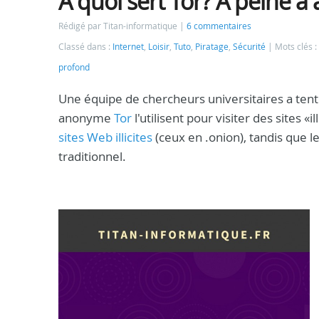
À quoi sert Tor? A peine à 
Rédigé par Titan-informatique
6 commentaires
Classé dans :
Internet
,
Loisir
,
Tuto
,
Piratage
,
Sécurité
Mots clés :
profond
Une équipe de chercheurs universitaires a tent
anonyme
Tor
l'utilisent pour visiter des sites 
sites Web illicites
(ceux en .onion), tandis que l
traditionnel.