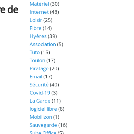
Matériel
(30)
re de
Internet
(48)
Loisir
(25)
Fibre
(14)
Hyères
(39)
Association
(5)
Tuto
(15)
Toulon
(17)
Piratage
(20)
Email
(17)
Sécurité
(40)
Covid-19
(3)
La Garde
(11)
logiciel libre
(8)
Mobilizon
(1)
Sauvegarde
(16)
Suite Office
(5)