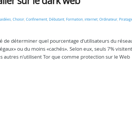
aller sur le dark web
aidées
,
Choisir
,
Confinement
,
Débutant
,
Formation
,
internet
,
Ordinateur
,
Piratag
é de déterminer quel pourcentage d'utilisateurs du résea
«illégaux» ou du moins «cachés». Selon eux, seuls 7% visiten
es autres n'utilisent Tor que comme protection sur le Web