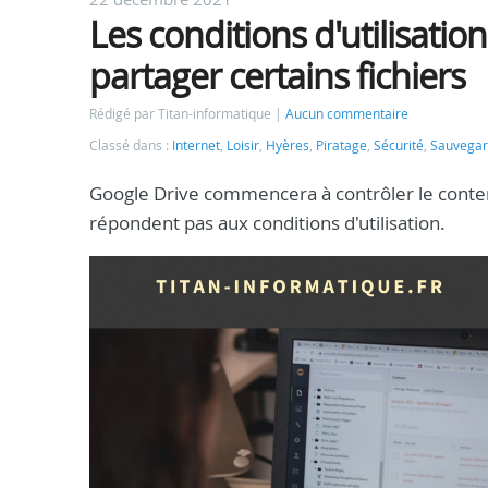
Les conditions d'utilisatio
partager certains fichiers
Rédigé par Titan-informatique
Aucun commentaire
Classé dans :
Internet
,
Loisir
,
Hyères
,
Piratage
,
Sécurité
,
Sauvega
Google Drive commencera à contrôler le contenu 
répondent pas aux conditions d'utilisation.