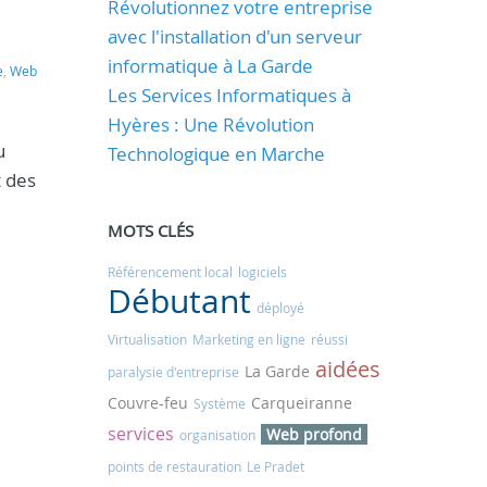
Révolutionnez votre entreprise
avec l'installation d'un serveur
informatique à La Garde
e
,
Web
Les Services Informatiques à
Hyères : Une Révolution
u
Technologique en Marche
t des
MOTS CLÉS
Référencement local
logiciels
Débutant
déployé
Virtualisation
Marketing en ligne
réussi
aidées
La Garde
paralysie d'entreprise
Couvre-feu
Carqueiranne
Système
services
Web profond
organisation
points de restauration
Le Pradet