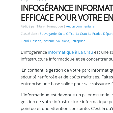
INFOGÉRANCE INFORMATI
EFFICACE POUR VOTRE E
Rédigé par Titan-informatique
Aucun commentaire
Classé dans :
Sauvegarde
,
Suite Office
,
La Crau, Le Pradet
,
Dépann
Cloud
,
Gestion
,
Système
,
Solutions
,
Entreprise
L'infogérance
informatique à La Crau
est une so
infrastructure informatique et se concentrer s
En confiant la gestion de votre parc informatiq
sécurité renforcée et de coûts maîtrisés. Faites
entreprise une base solide pour sa croissance 
L'informatique est devenue un pilier essentiel
gestion de votre infrastructure informatique peu
pointue et une attention constante. C'est là qu