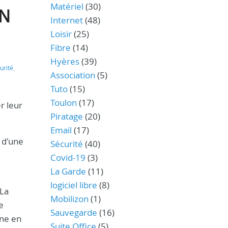
Matériel
(30)
ON
Internet
(48)
Loisir
(25)
Fibre
(14)
Hyères
(39)
urité
,
Association
(5)
Tuto
(15)
Toulon
(17)
r leur
Piratage
(20)
Email
(17)
 d'une
Sécurité
(40)
Covid-19
(3)
La Garde
(11)
logiciel libre
(8)
 La
Mobilizon
(1)
e
Sauvegarde
(16)
gne en
Suite Office
(5)