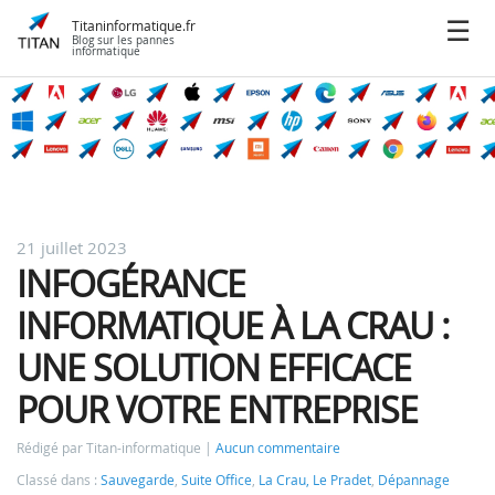
Titaninformatique.fr
Blog sur les pannes
informatique
21 juillet 2023
INFOGÉRANCE
INFORMATIQUE À LA CRAU :
UNE SOLUTION EFFICACE
POUR VOTRE ENTREPRISE
Rédigé par Titan-informatique
Aucun commentaire
Classé dans :
Sauvegarde
,
Suite Office
,
La Crau, Le Pradet
,
Dépannage