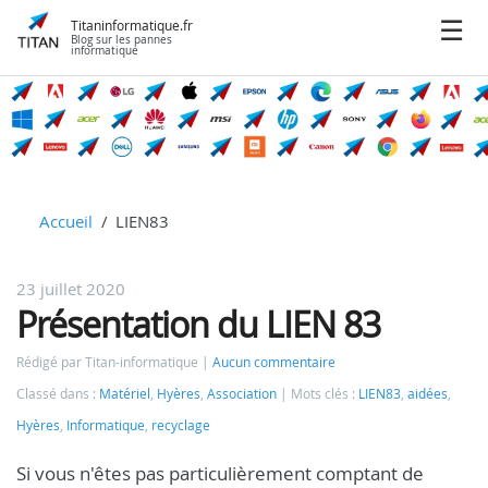
Titaninformatique.fr
Blog sur les pannes
informatique
Accueil
LIEN83
23 juillet 2020
Présentation du LIEN 83
Rédigé par Titan-informatique
Aucun commentaire
Classé dans :
Matériel
,
Hyères
,
Association
Mots clés :
LIEN83
,
aidées
,
Hyères
,
Informatique
,
recyclage
Si vous n'êtes pas particulièrement comptant de