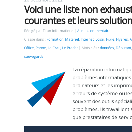
Voici une liste non exhau
courantes et leurs solution
Rédigé par Titan-informatique
Aucun commentaire
Classé dans :
Formation
,
Matériel
,
Internet
,
Loisir
,
Fibre
,
Hyères
,
A
Office
,
Panne
,
La Crau, Le Pradet
Mots clés :
données
,
Débutant
sauvegarde
La réparation informatique
problèmes informatiques. 
ordinateurs et les imprima
erreurs de système ou les 
souvent des outils spéciali
problèmes. Ils travaillen
que prestataires de servi