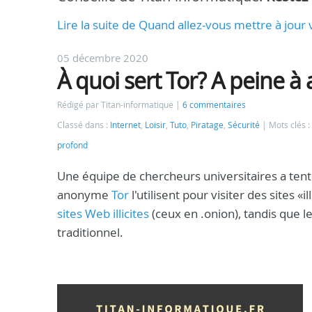
Lire la suite de Quand allez-vous mettre à jou
05 décembre 2020
À quoi sert Tor? A peine à 
Rédigé par Titan-informatique
6 commentaires
Classé dans :
Internet
,
Loisir
,
Tuto
,
Piratage
,
Sécurité
Mots clés :
profond
Une équipe de chercheurs universitaires a tent
anonyme
Tor
l'utilisent pour visiter des sites 
sites Web illicites
(ceux en .onion), tandis que l
traditionnel.