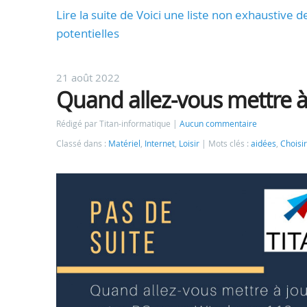
Lire la suite de Voici une liste non exhaustive
potentielles
21 août 2022
Quand allez-vous mettre à
Rédigé par Titan-informatique
Aucun commentaire
Classé dans :
Matériel
,
Internet
,
Loisir
Mots clés :
aidées
,
Choisir