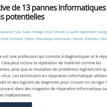
stive de 13 pannes informatiques
s potentielles
ssociation
,
Tuto
,
Toulon
,
Piratage
,
Email
,
Sécurité
,
La Garde
,
logiciel libre
,
Sauveg
,
Email
,
Formation
,
Hyères
,
Informatique
,
Imprimantes
,
internet
,
Ordinateur
,
Pan
 est une profession qui consiste à diagnostiquer et à répa
Cela peut inclure la réparation de matériel comme les
ntes, ainsi que la résolution de problèmes logiciels tels q
virus. Les techniciens en réparation informatique utilisen
sés et des logiciels de diagnostic pour trouver et corriger 
t souvent dans des magasins de réparation informatique ou
ces indépendants.