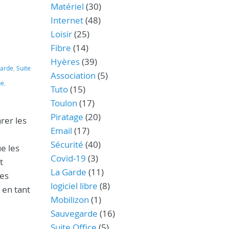
Matériel
(30)
Internet
(48)
Loisir
(25)
Fibre
(14)
Hyères
(39)
arde
,
Suite
Association
(5)
ne
,
Tuto
(15)
Toulon
(17)
Piratage
(20)
rer les
Email
(17)
Sécurité
(40)
ue les
Covid-19
(3)
t
La Garde
(11)
les
logiciel libre
(8)
 en tant
Mobilizon
(1)
Sauvegarde
(16)
Suite Office
(5)