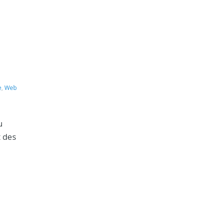
e
,
Web
u
t des