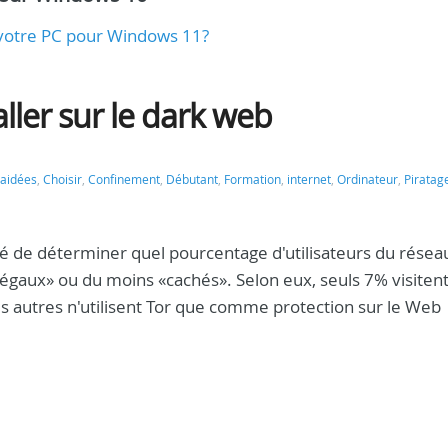
r votre PC pour Windows 11?
aller sur le dark web
aidées
,
Choisir
,
Confinement
,
Débutant
,
Formation
,
internet
,
Ordinateur
,
Piratag
é de déterminer quel pourcentage d'utilisateurs du résea
«illégaux» ou du moins «cachés». Selon eux, seuls 7% visiten
es autres n'utilisent Tor que comme protection sur le Web