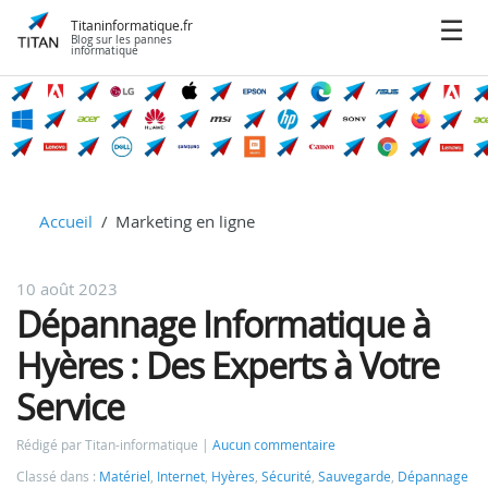
Titaninformatique.fr
Blog sur les pannes
informatique
Accueil
Marketing en ligne
10 août 2023
Dépannage Informatique à
Hyères : Des Experts à Votre
Service
Rédigé par Titan-informatique
Aucun commentaire
Classé dans :
Matériel
,
Internet
,
Hyères
,
Sécurité
,
Sauvegarde
,
Dépannage