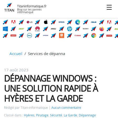
Titaninformatique.fr
Blog sur les pannes
informatique
Accueil
Services de dépanna
17 août 2023
DÉPANNAGE WINDOWS :
UNE SOLUTION RAPIDE À
HYÈRES ET LA GARDE
Rédigé par Titan-informatique
Aucun commentaire
Classé dans :
Hyères
,
Piratage
,
Sécurité
,
La Garde
,
Dépannage