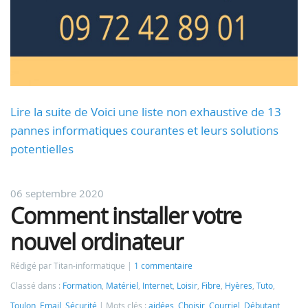
Lire la suite de Voici une liste non exhaustive de 13
pannes informatiques courantes et leurs solutions
potentielles
06 septembre 2020
Comment installer votre
nouvel ordinateur
Rédigé par Titan-informatique
1 commentaire
Classé dans :
Formation
,
Matériel
,
Internet
,
Loisir
,
Fibre
,
Hyères
,
Tuto
,
Toulon
,
Email
,
Sécurité
Mots clés :
aidées
,
Choisir
,
Courriel
,
Débutant
,