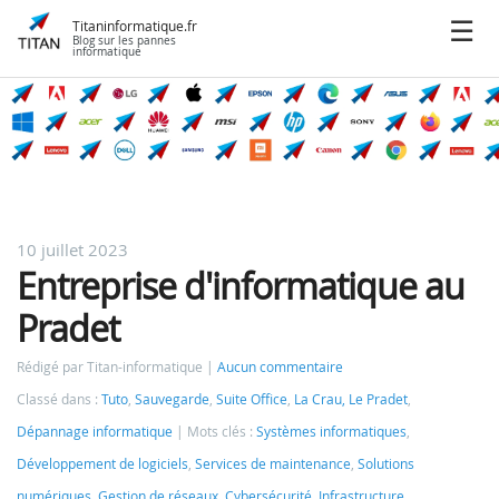
Titaninformatique.fr
Blog sur les pannes
informatique
10 juillet 2023
Entreprise d'informatique au
Pradet
Rédigé par Titan-informatique
Aucun commentaire
Classé dans :
Tuto
,
Sauvegarde
,
Suite Office
,
La Crau, Le Pradet
,
Dépannage informatique
Mots clés :
Systèmes informatiques
,
Développement de logiciels
,
Services de maintenance
,
Solutions
numériques
,
Gestion de réseaux
,
Cybersécurité
,
Infrastructure