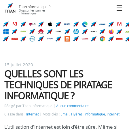
Titaninformatique.fr
Blog sur les pannes
informatique
15 juillet 2020
QUELLES SONT LES
TECHNIQUES DE PIRATAGE
INFORMATIQUE ?
Rédigé par Titan-informatique
Aucun commentaire
Classé dans :
Internet
Mots clés :
Email
,
Hyères
,
Informatique
,
internet
L'utilisation d'Internet est loin d'être sûre. Même si